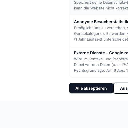
Speichert deine Datenschutz-E
kann die Website nicht korrek
Anonyme Besucherstatisti
Ermöglicht uns zu verstehen, 
Gerätekategorie). Es werden 
(1 Jahr Laufzeit) unterscheid
Externe Dienste – Google
Wird im Kontakt- und Probetr
ABOUT US
Dabei werden Daten (u. a. IP
More than Sport –
Rechtsgrundlage: Art. 6 Abs. 1 
a piece of Home
Alle akzeptieren
Aus
What began in 1953 as a small sports club in our
of local sporting life. Generations of players h
formed friendships for life and experienced re