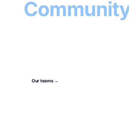
Communit
Home
.
For 73 years, our town has had a heart that
unser Verein
.
Our teams →
About the club