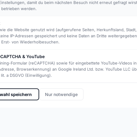
instellungen, damit du beim nächsten Besuch nicht erneut gefragt wirs
↓
t betrieben werden.
k
wie die Website genutzt wird (aufgerufene Seiten, Herkunftsland, Stadt
keine IP-Adressen gespeichert und keine Daten an Dritte weitergegebe
et Erst- von Wiederholbesuchen.
 reCAPTCHA & YouTube
aining-Formular (reCAPTCHA) sowie für eingebettete YouTube-Videos in 
-Adresse, Browserkennung) an Google Ireland Ltd. bzw. YouTube LLC üb
lit. a DSGVO (Einwilligung).
👥
Community
wahl speichern
Nur notwendige
A club lives through its peo
everyone knows everyone.
 town is today a firm part
ave learned the game here,
al home games.
🌱