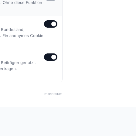
t. Ohne diese Funktion
, Bundesland,
n. Ein anonymes Cookie
Beiträgen genutzt.
ertragen.
🏅
Passion
Impressum
ple. Here,
Win or lose – we always play with full
commitment.
📍