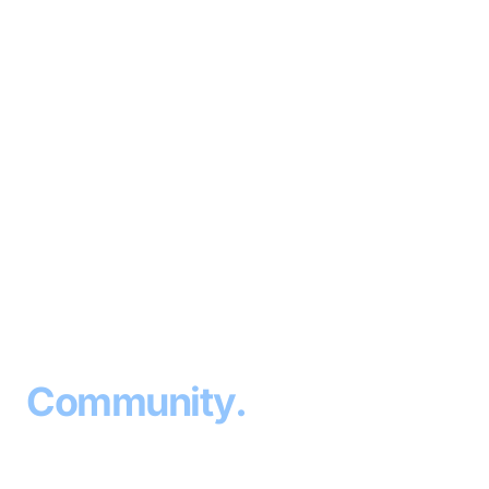
⚽
SPORTVEREIN
· SINCE 1953
Sport
.
Community
.
Home
.