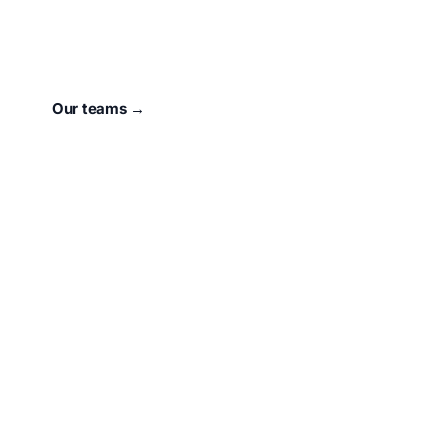
For 73 years, our town has had a heart that beats for
Sport.
unser Verein
.
Our teams →
About the club