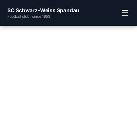
SC Schwarz-Weiss Spandau
☰
Football club · since 1953