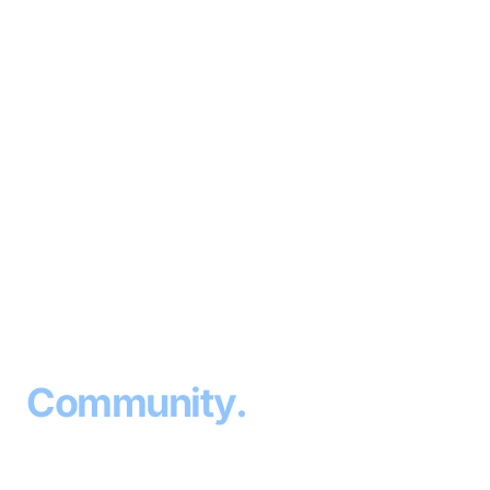
⚽
SPORTVEREIN
· SINCE 1953
Sport
.
Community
.
Home
.