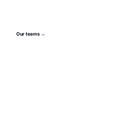
For 73 years, our town has had a heart that beats for
Sport.
unser Verein
.
Our teams →
About the club