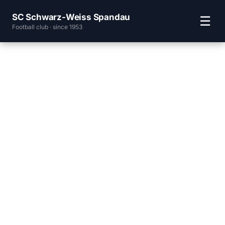
SC Schwarz-Weiss Spandau
☰
Football club · since 1953