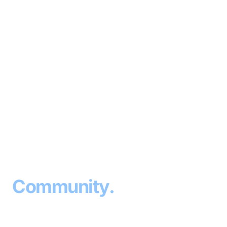
⚽
SPORTVEREIN
· SINCE 1953
Sport
.
Community
.
Home
.