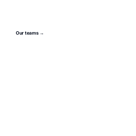
For 73 years, our town has had a heart that beats for
Sport.
unser Verein
.
Our teams →
About the club