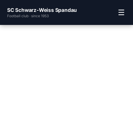
SC Schwarz-Weiss Spandau
☰
Football club · since 1953