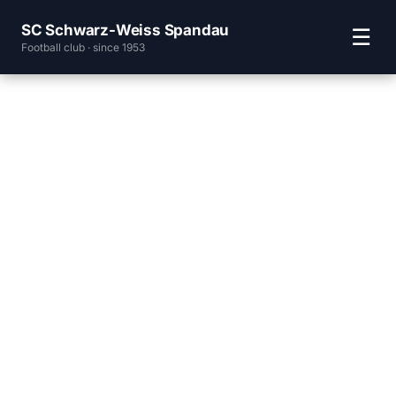
SC Schwarz-Weiss Spandau
☰
Football club · since 1953