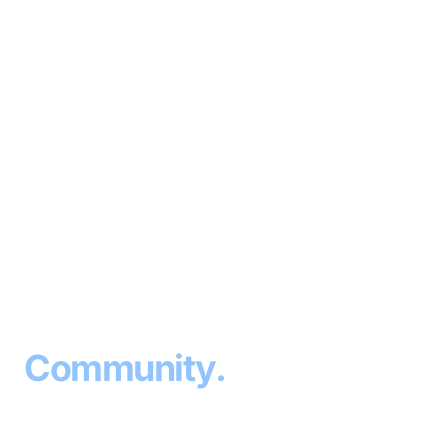
⚽
SPORTVEREIN
· SINCE 1953
Sport
.
Community
.
Home
.