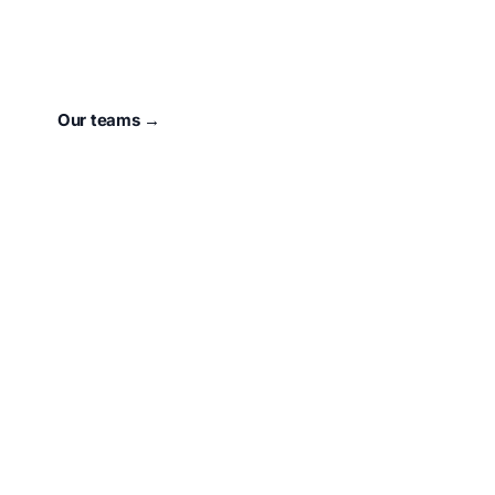
For 73 years, our town has had a heart that beats for
Sport.
unser Verein
.
Our teams →
About the club