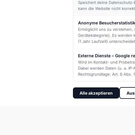
Speichert deine Datenschutz-E
kann die Website nicht korrek
Anonyme Besucherstatisti
Ermöglicht uns zu verstehen, 
Gerätekategorie). Es werden 
(1 Jahr Laufzeit) unterscheid
Externe Dienste – Google
Wird im Kontakt- und Probetr
ABOUT US
Dabei werden Daten (u. a. IP
More than Sport –
Rechtsgrundlage: Art. 6 Abs. 1 
a piece of Home
Alle akzeptieren
Aus
What began in 1953 as a small sports club in our
of local sporting life. Generations of players h
formed friendships for life and experienced re