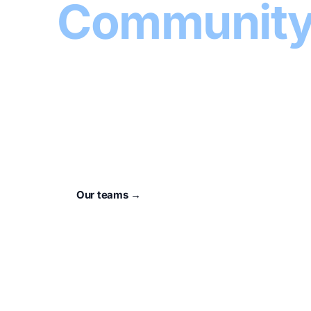
Communit
Home
.
For 73 years, our town has had a heart that
unser Verein
.
Our teams →
About the club