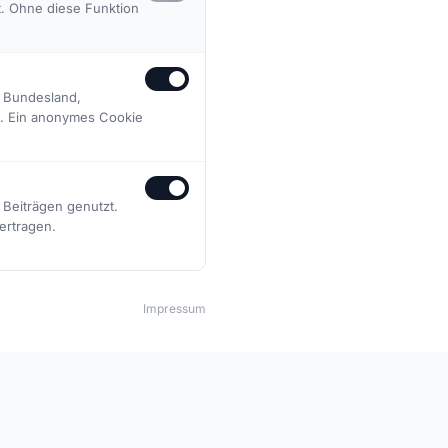
t. Ohne diese Funktion
, Bundesland,
n. Ein anonymes Cookie
Beiträgen genutzt.
ertragen.
🏅
Passion
Impressum
ple. Here,
Win or lose – we always play with full
commitment.
📍