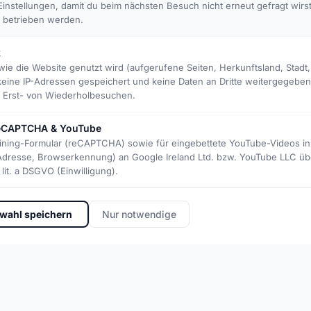
instellungen, damit du beim nächsten Besuch nicht erneut gefragt wirs
↓
t betrieben werden.
k
wie die Website genutzt wird (aufgerufene Seiten, Herkunftsland, Stadt
keine IP-Adressen gespeichert und keine Daten an Dritte weitergegebe
et Erst- von Wiederholbesuchen.
 reCAPTCHA & YouTube
aining-Formular (reCAPTCHA) sowie für eingebettete YouTube-Videos in 
-Adresse, Browserkennung) an Google Ireland Ltd. bzw. YouTube LLC üb
lit. a DSGVO (Einwilligung).
👥
Community
wahl speichern
Nur notwendige
A club lives through its peo
everyone knows everyone.
 town is today a firm part
ave learned the game here,
al home games.
🌱