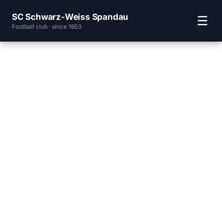
SC Schwarz-Weiss Spandau
☰
Football club · since 1953