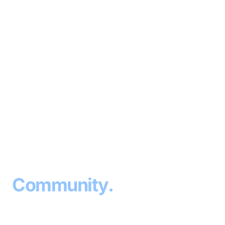
⚽
SPORTVEREIN
· SINCE 1953
Sport
.
Community
.
Home
.