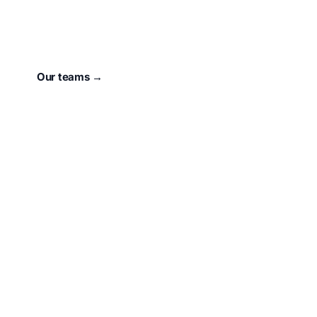
For 73 years, our town has had a heart that beats for
Sport.
unser Verein
.
Our teams →
About the club